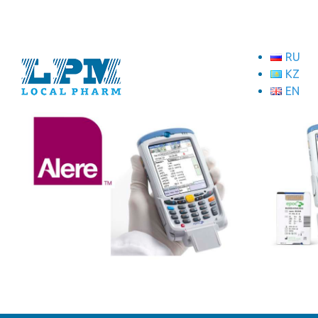
RU
KZ
EN
ТОО "Локал Фарм"