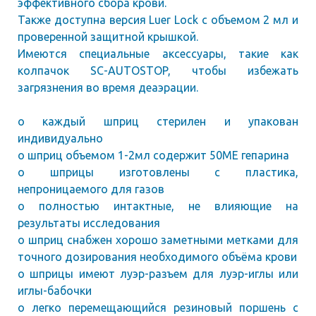
эффективного сбора крови.
Также доступна версия Luer Lock с объемом 2 мл и
проверенной защитной крышкой.
Имеются специальные аксессуары, такие как
колпачок SC-AUTOSTOP, чтобы избежать
загрязнения во время деаэрации.
o каждый шприц стерилен и упакован
индивидуально
o шприц объемом 1-2мл содержит 50МЕ гепарина
o шприцы изготовлены с пластика,
непроницаемого для газов
o полностью интактные, не влияющие на
результаты исследования
o шприц снабжен хорошо заметными метками для
точного дозирования необходимого объёма крови
o шприцы имеют луэр-разъем для луэр-иглы или
иглы-бабочки
o легко перемещающийся резиновый поршень с