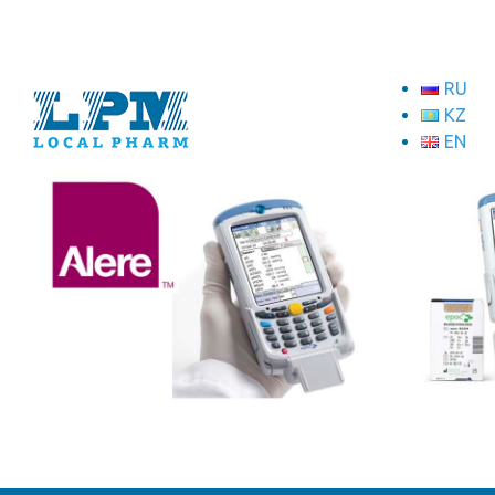
RU
KZ
EN
ТОО "Локал Фарм"