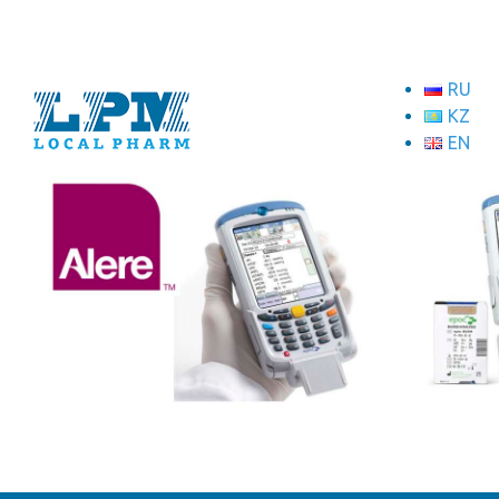
RU
KZ
EN
ТОО "Локал Фарм"