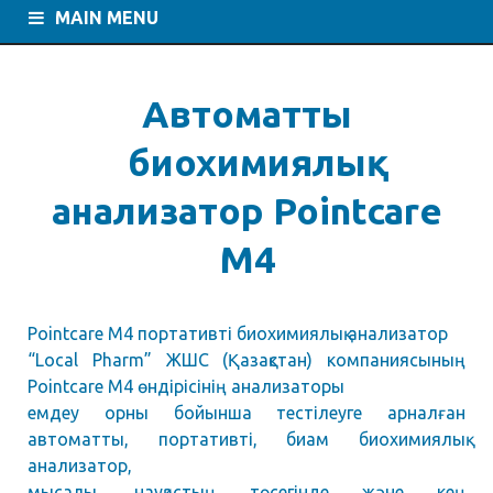
MAIN MENU
Автоматты
биохимиялық
анализатор Pointcare
M4
Pointcare M4 портативті биохимиялық анализатор
“Local Pharm” ЖШС (Қазақстан) компаниясының
Pointcare M4 өндірісінің анализаторы
емдеу орны бойынша тестілеуге арналған
автоматты, портативті, биам биохимиялық
анализатор,
мысалы, науқастың төсегінде және кең