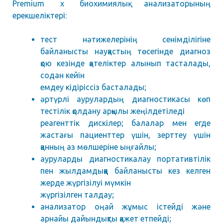
Premium x биохимиялық анализаторының
ерекшеліктері:
тест нәтижелерінің сенімділігіне
байланысты науқастың төсегінде диагноз
қою кезінде қателіктер алынып тасталады,
содан кейін
емдеу кідіріссіз басталады;
әртүрлі аурулардың диагностикасы көп
тестілік қолдану арқылы жеңілдетіледі
реагенттік дискілер; балалар мен егде
жастағы пациенттер үшін, зерттеу үшін
қанның аз мөлшеріне ыңғайлы;
ауруларды диагностикалау портативтілік
пен жылдамдыққа байланысты кез келген
жерде жүргізілуі мүмкін
жүргізілген талдау;
анализатор оңай жұмыс істейді және
арнайы дайындықты қажет етпейді;