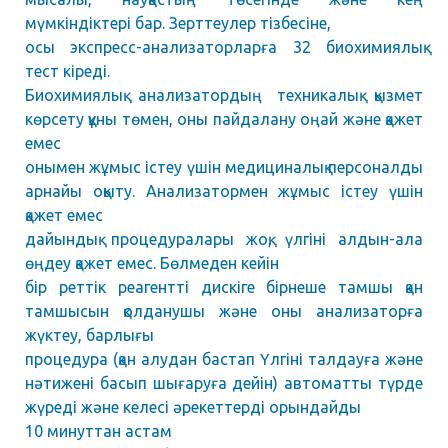
мүмкіндіктері бар. Зерттеулер тізбесіне,
осы экспресс-анализаторларға 32 биохимиялық
тест кіреді.
Биохимиялық анализатордың техникалық қызмет
көрсету құны төмен, оны пайдалану оңай және қажет
емес
онымен жұмыс істеу үшін медициналық персоналды
арнайы оқыту. Анализатормен жұмыс істеу үшін
қажет емес
дайындық процедуралары жоқ, үлгіні алдын-ала
өңдеу қажет емес. Бөлмеден кейін
бір реттік реагентті дискіге бірнеше тамшы қан
тамшысын қолданушы және оны анализаторға
жүктеу, барлығы
процедура (қан алудан бастап Үлгіні талдауға және
нәтижені басып шығаруға дейін) автоматты түрде
жүреді және келесі әрекеттерді орындайды
10 минуттан астам