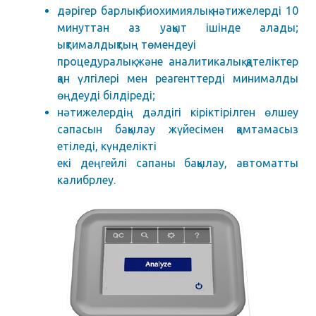
дәрігер барлық биохимиялық нәтижелерді 10
минуттан аз уақыт ішінде алады;
ықтималдықтың төмендеуі
процедуралық және аналитикалық қателіктер
қан үлгілері мен реагенттерді минималды
өңдеуді білдіреді;
нәтижелердің дәлдігі кіріктірілген өлшеу
сапасын бақылау жүйесімен қамтамасыз
етіледі, күнделікті
екі деңгейлі сапаны бақылау, автоматты
калибрлеу.