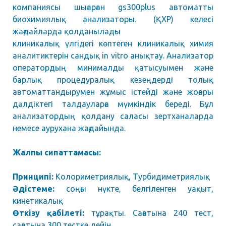
компаниясы шығарған gs300plus автоматты
биохимиялық анализаторы. (ҚХР) келесі
жағдайларда қолданылады
клиникалық үлгідегі көптеген клиникалық химия
аналитиктерін сандық in vitro анықтау. Анализатор
оператордың минималды қатысуымен және
барлық процедуралық кезеңдерді толық
автоматтандырумен жұмыс істейді және жоғары
дәлдіктегі талдауларға мүмкіндік береді. Бұл
анализатордың қолдану саласы зертханаларда
немесе аурухана жағдайында.
Жалпы сипаттамасы:
Принципі:
Колориметриялық, Турбидиметриялық
Әдістеме:
соңғы нүкте, белгіленген уақыт,
кинетикалық
Өткізу қабілеті:
тұрақты. Сағатына 240 тест,
сағатына 300 тестке дейін