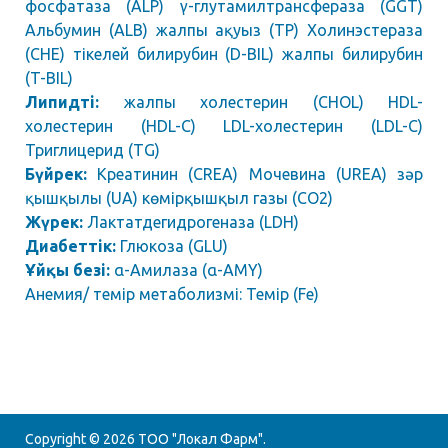
фосфатаза (ALP) γ-глутамилтрансфераза (GGT)
Альбумин (ALB) жалпы ақуыз (TP) Холинэстераза
(CHE) тікелей билирубин (D-BIL) жалпы билирубин
(T-BIL)
Липидті:
жалпы холестерин (CHOL) HDL-
холестерин (HDL-C) LDL-холестерин (LDL-C)
Триглицерид (TG)
Бүйрек:
Креатинин (CREA) Мочевина (UREA) зәр
қышқылы (UA) көмірқышқыл газы (CO2)
Жүрек:
Лактатдегидрогеназа (LDH)
Диабеттік:
Глюкоза (GLU)
Ұйқы безі:
α-Амилаза (α-AMY)
Анемия/ темір метаболизмі: Темір (Fe)
Copyright © 2026
ТОО "Локал Фарм"
.