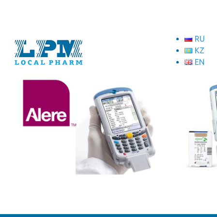
RU
KZ
EN
ТОО "Локал Фарм"