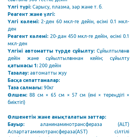
Үлгі түрі:
Сарысу, плазма, зәр және т. б.
Реагент және үлгі:
Үлгі көлемі:
2-ден 60 мкл-ге дейін, өсімі 0.1 мкл-
ден
Реагент көлемі:
20-дан 450 мкл-ге дейін, өсімі 0.1
мкл-ден
Үлгіні автоматты түрде сұйылту:
Сұйылтылғанға
дейін және сұйылтылғаннан кейін; сұйылту
қатынасы 1:
200 дейін
Тазалау:
автоматты жуу
Басқа сипаттамалар:
Таза салмағы:
90кг
Өлшем:
88 см × 65 см × 57 см (ені × тереңдігі ×
биіктігі)
Өлшенетін және анықталатын заттар:
Бауыр:
аланинаминотрансфераза (ALT)
Аспартатаминотрансфераза(AST) сілтілі