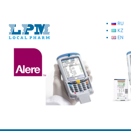
RU
KZ
EN
ТОО "Локал Фарм"