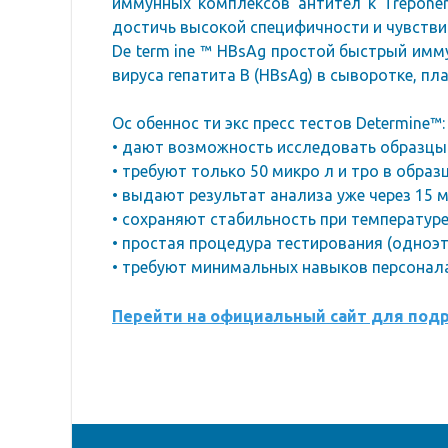
иммунных комплексов антител к Treponem
достичь высокой специфичности и чувстви
De term ine ™ HBsAg простой быстрый имм
вируса гепатита В (HBsAg) в сыворотке, пл
Ос обеннос ти экс пресс тестов Determine™:
• дают возможность исследовать образцы 
• требуют только 50 микро л и тро в обра
• выдают результат анализа уже через 15 м
• сохраняют стабильность при температуре 
• простая процедура тестирования (одноэт
• требуют минимальных навыков персонала
Перейти на официальный сайт для под