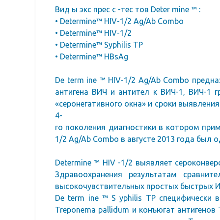
Вид ы экс прес с -тес тов Deter mine ™ :
• Determine™ HIV-1/2 Ag/Ab Combo
• Determine™ HIV-1/2
• Determine™ Syphilis TP
• Determine™ HBsAg
De term ine ™ HIV-1/2 Ag/Ab Combo предн
антигена ВИЧ и антител к ВИЧ-1, ВИЧ-1 
«серонегативного окна» и сроки выявления
4-
го поколения диагностики в котором прим
1/2 Ag/Ab Combo в августе 2013 года был
Determine ™ HIV -1/2 выявляет сероконве
Здравоохранения результатам сравнит
высокочувствительных простых быстрых И
De term ine ™ S yphilis TP специфически
Treponema pallidum и конъюгат антигенов