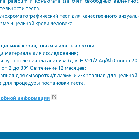
a pallidum и конъюгата (за счет свободных валентно
тельности теста.
унохроматографический тест для качественного визуаль
азме и цельной крови человека.
цельной крови, плазмы или сыворотки;
зца материала для исследования;
и нут после начала анализа (для HIV-1/2 Ag/Ab Combo 20 
от 2 до 30º С в течение 12 месяцев;
апная для сыворотки/плазмы и 2-х этапная для цельной 
 для процедуры постановки теста.
робной информации