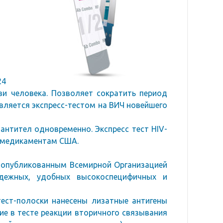
24
ви человека. Позволяет сократить период
Является экспресс-тестом на ВИЧ новейшего
нтител одновременно. Экспресс тест HIV-
и медикаментам США.
о опубликованным Всемирной Организацией
адежных, удобных высокоспецифичных и
 тест-полоски нанесены лизатные антигены
ие в тесте реакции вторичного связывания