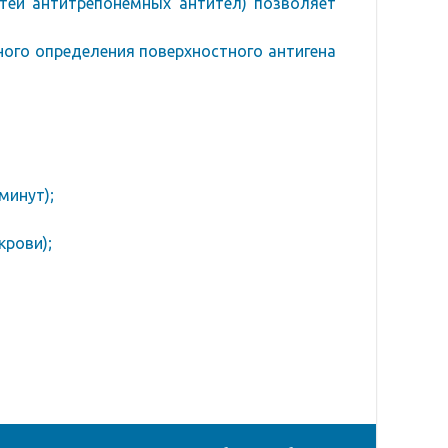
стей антитрепонемных антител) позволяет
ного определения поверхностного антигена
минут);
крови);