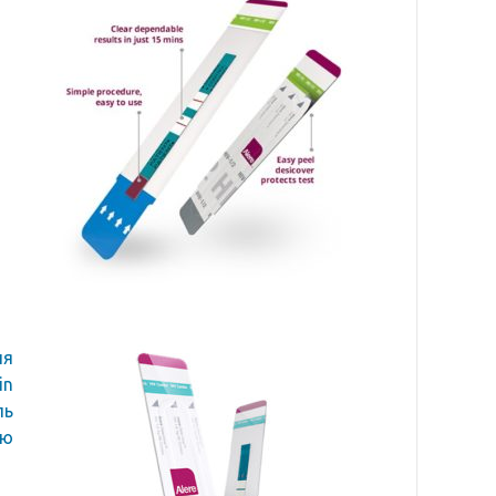
ля
in
ль
ую