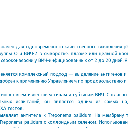
азначен для одновременного качественного выявления р
группы О и ВИЧ-2 в сыворотке, плазме или цельной кро
 сероконверсии у ВИЧ-инфицированных от 2 до 20 дней. 
еняется комплексный подход — выделение антигенов и а
 одобрен к применению Управлением по продовольствию 
рсию ко всем известным типам и субтипам ВИЧ. Согласн
ельных испытаний, он является одним из самых н
ХА тестов.
 выявляет антитела к Treponema pallidum. На мембрану
 Treponema pallidum с коллоидным селеном. Использован