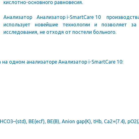
кислотно-основного равновесия.
Анализатор Анализатор i-SmartCare 10 производства 
использует новейшие технологии и позволяет за
исследования, не отходя от постели больного.
 на одном анализаторе Анализатор i-SmartCare 10:
CO3–(std), BE(ecf), BE(B), Anion gap(K), tHb, Ca2+(7.4), pO2(