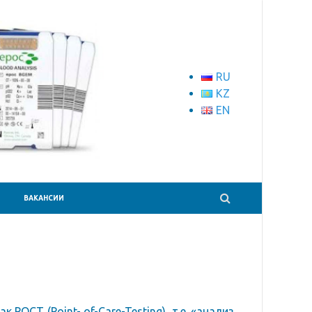
RU
KZ
EN
ВАКАНСИИ
OCT (Point- of-Care-Testing), т.е. «анализ