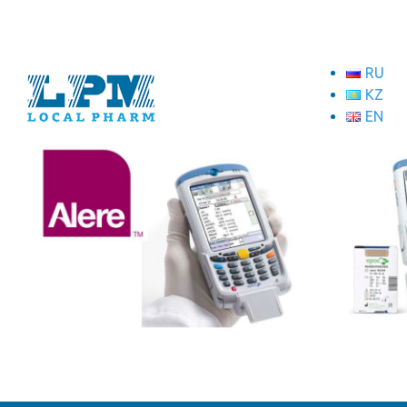
RU
KZ
EN
ТОО "Локал Фарм"