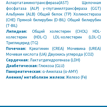
Аспартатаминотрансфераза(AST) Щелочная
фосфатаза (ALP) γ-глутамилтрансфераза (GGT)
Альбумин (ALB) Общий белок (TP) Холинэстераза
(CHE) Прямой билирубин (D-BIL) Общий билирубин
(T-BIL)
Липидная:
Общий холестерин (CHOL) HDL-
холестерин (HDL-C) LDL-холестерин (LDL-C)
Триглицерид (TG)
Почечная:
Креатинин (CREA) Мочевина (UREA)
Мочевая кислота (UA) Двуокись углерода (CO2)
Сердечная:
Лактатдегидрогеназа (LDH)
Диабетическая:
Глюкоза (GLU)
Панкреатическая:
α-Амилаза (α-AMY)
Анемия/ метаболизм железа:
Железо (Fe)